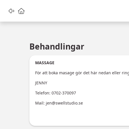
Gå tillbaka
Gå till startsidan
Behandlingar
MASSAGE
För att boka masage gör det här nedan eller rin
JENNY
Telefon: 0702-370097
Mail: jen@swellstudio.se