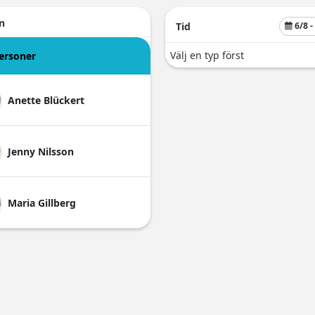
n
Tid
6/8
-
Välj en typ först
personer
Anette
Blückert
Jenny
Nilsson
Maria
Gillberg